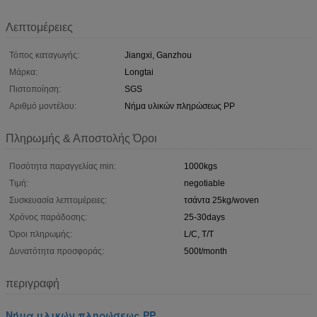
Λεπτομέρειες
Τόπος καταγωγής:
Jiangxi, Ganzhou
Μάρκα:
Longtai
Πιστοποίηση:
SGS
Αριθμό μοντέλου:
Νήμα υλικών πληρώσεως PP
Πληρωμής & Αποστολής Όροι
Ποσότητα παραγγελίας min:
1000kgs
Τιμή:
negotiable
Συσκευασία λεπτομέρειες:
τσάντα 25kg/woven
Χρόνος παράδοσης:
25-30days
Όροι πληρωμής:
L/C, T/T
Δυνατότητα προσφοράς:
500t/month
περιγραφή
Νήμα υλικών πληρώσεως PP