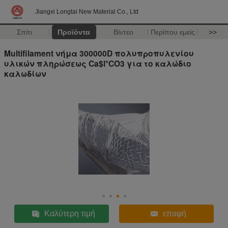
Jiangxi Longtai New Material Co., Ltd
Σπίτι
Προϊόντα
Βίντεο
Περίπου εμείς
>>
Multifilament νήμα 300000D πολυπροπυλενίου
υλικών πληρώσεως Ca$l*CO3 για το καλώδιο
καλωδίων
Καλύτερη τιμή
επαφή