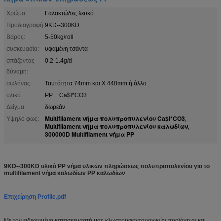
Χρώμα:
Γαλακτώδες λευκό
Προδιαγραφή:
9KD--300KD
Βάρος:
5-50kg/roll
συσκευασία:
υφαμένη τσάντα
σπάζοντας
0.2-1.4g/d
δύναμη:
σωλήνας:
Ταυτότητα 74mm και Χ 440mm ή άλλο
υλικό:
PP + Ca$l*CO3
Δείγμα:
δωρεάν
Multifilament νήμα πολυπροπυλενίου Ca$l*CO3
Υψηλό φως:
,
Multifilament νήμα πολυπροπυλενίου καλωδίων
,
300000D Multifilament νήμα PP
9KD--300KD υλικό PP νήμα υλικών πληρώσεως πολυπροπυλενίου για το
multifilament νήμα καλωδίων PP καλωδίων
Επιχείρηση Profile.pdf
Με τον ειδικευμένο κατασκευαστή μας κλωστοϋφαντουργικών προϊόντων και