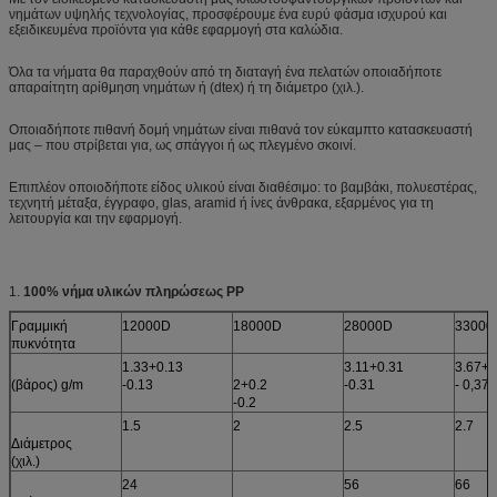
νημάτων υψηλής τεχνολογίας, προσφέρουμε ένα ευρύ φάσμα ισχυρού και
εξειδικευμένα προϊόντα για κάθε εφαρμογή στα καλώδια.
Όλα τα νήματα θα παραχθούν από τη διαταγή ένα πελατών οποιαδήποτε
απαραίτητη αρίθμηση νημάτων ή (dtex) ή τη διάμετρο (χιλ.).
Οποιαδήποτε πιθανή δομή νημάτων είναι πιθανά τον εύκαμπτο κατασκευαστή
μας – που στρίβεται για, ως σπάγγοι ή ως πλεγμένο σκοινί.
Επιπλέον οποιοδήποτε είδος υλικού είναι διαθέσιμο: το βαμβάκι, πολυεστέρας,
τεχνητή μέταξα, έγγραφο, glas, aramid ή ίνες άνθρακα, εξαρμένος για τη
λειτουργία και την εφαρμογή.
1.
100% νήμα υλικών πληρώσεως PP
Γραμμική
12000D
18000D
28000D
33000
πυκνότητα
1.33+0.13
3.11+0.31
3.67+0
(βάρος) g/m
-0.13
2+0.2
-0.31
- 0,37
-0.2
1.5
2
2.5
2.7
Διάμετρος
(χιλ.)
24
56
66