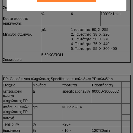
%
20
Σπάζοντας επιμήκυνση
%
6
100°C*1min.
Καυτό ποσοστό
διακένωσης
χιλ.
1 ταυτότητα: 90, Χ: 255
Μέγεθος σωλήνων
2. Ταυτότητα: 38, Χ: 220
3. Ταυτότητα: 50, Χ: 270
4. Ταυτότητα: 75, Χ: 440
5. Ταυτότητα: 55, Χ: 300-400
5-50KG/ROLL
Συσκευασία
PP+Caco3 υλικό πληρώσεως Specificatioms καλωδίων PP καλωδίων
Στοιχείο
Μονάδα
πρότυπα
Παρατήρηση
λεπτομέρεια
Δ
specification±8%
9000D-300000D
υλικών
πληρώσεως PP
σπάσιμο υλικών
g/d
>0.6g/d--1.4
πληρώσεως PP
αντοχή
Tensibility
%
<20>
διακένωση
%
<10>
120*30min