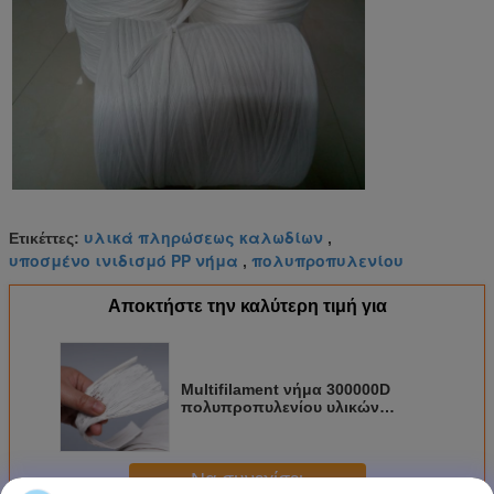
υλικά πληρώσεως καλωδίων
Ετικέττες:
,
υποσμένο ινιδισμό PP νήμα
πολυπροπυλενίου
,
Αποκτήστε την καλύτερη τιμή για
Multifilament νήμα 300000D
πολυπροπυλενίου υλικών
πληρώσεως Ca$l*CO3 για το
καλώδιο καλωδίων
Να συνεχίσει