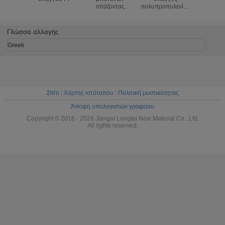
σπάζοντας
πολυπροπυλενίου
μπανα
δύναμης
πτυχών
Γλώσσα αλλαγής
Greek
Σπίτι
|
Χάρτης ιστότοπου
|
Πολιτική μυστικότητας
Άποψη υπολογιστών γραφείου
Copyright © 2016 - 2026 Jiangxi Longtai New Material Co., Ltd.
All rights reserved.