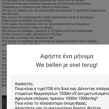
την εμπειρία στην παραγωγή σχοινιών για πάνω από 30 χρόνια.
Πρέπει να πληρώσω επιπλέον χρέωση για την εκτύπωση λογότυπου;
Σύμφωνα με το λογότυπό σας εύκολο ή πολύπλοκο.
Εάν έχω τις σκέψεις μου, θα μπορούσατε να παράγετε τα προϊόντα σύμφωνα με
την ιδέα μου;
Ναι, έχουμε την επαγγελματική ομάδα σχεδιασμού για να το φτιάξουμε.
Πόσο καιρό να φτιάξετε ένα νέο δείγμα;
5-20 ημέρες που εξαρτάται από την πολυπλοκότητα των δειγμάτων
πόσο καιρό μπορώ να πάρω το δείγμα
Εάν έχουμε το απόθεμα, χρειάζεται 3-10 ημέρες μετά την επιβεβαίωση
Αν δεν έχουμε το sotck, χρειάζεται 15-25 μέρες.
Ποια είναι η πολιτική του δείγματός σας;
Εάν έχουμε το απόθεμα, θα στείλουμε τα δείγματα δωρεάν.Αλλά η εξπρές
χρέωση θα χρεωθεί από εσάς.
Οι Υπηρεσίες μας
Αφήστε ένα μήνυμα
1.Η ερώτησή σας σχετικά με τα προϊόντα ή τις τιμές μας θα απαντηθεί σε 24
ώρες.
2. Προστασία του χώρου πωλήσεών σας, των ιδεών σχεδιασμού και όλων των
We bellen je snel terug!
προσωπικών σας πληροφοριών.
3. Καλά εκπαιδευμένο και έμπειρο προσωπικό για να απαντήσει σε όλες τις
ερωτήσεις σας σε άπταιστα αγγλικά.
4.Διανομέας προσφέρεται για το μοναδικό σας σχέδιο και ορισμένα τρέχοντα
μοντέλα μας.
5.OEM&ODM, οποιοδήποτε προσαρμοσμένο σχοινί σας μπορούμε να σας
βοηθήσουμε να σχεδιάσετε και να βάλετε στο προϊόν.