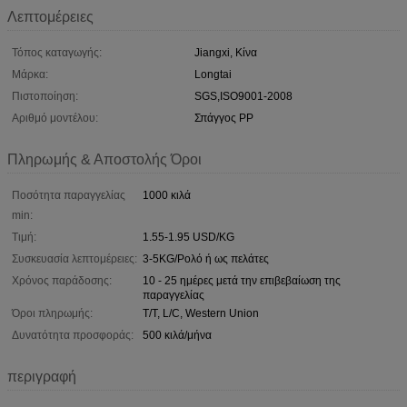
Λεπτομέρειες
Τόπος καταγωγής:
Jiangxi, Κίνα
Μάρκα:
Longtai
Πιστοποίηση:
SGS,ISO9001-2008
Αριθμό μοντέλου:
Σπάγγος PP
Πληρωμής & Αποστολής Όροι
Ποσότητα παραγγελίας
1000 κιλά
min:
Τιμή:
1.55-1.95 USD/KG
Συσκευασία λεπτομέρειες:
3-5KG/Ρολό ή ως πελάτες
Χρόνος παράδοσης:
10 - 25 ημέρες μετά την επιβεβαίωση της
παραγγελίας
Όροι πληρωμής:
T/T, L/C, Western Union
Δυνατότητα προσφοράς:
500 κιλά/μήνα
περιγραφή