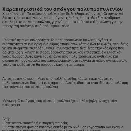
Χαρακτηριστικά του σπάγγου πολυπροπυλενίου
Χημική αντοχή: Το πολυπροπυλένιο έχει δείξει εξαιρετική αντοχή.Οι οργανικοί
διαλύτες και οι απολιπαντικοί παράγοντες καθώς και τα οξέα δεν αντιδρούν
εύκολα με το πολυπροπυλένιο, γεγονός που το καθιστά καλή επιλογή για την
παραγωγή σπάγκων από πολυπροπυλένιο.
Ελαστικότητα και σκληρότητα: Το πολυπροπυλένιο θα λειτουργήσει με
ελαστικότητα σε ένα ορισμένο εύρος αποκλίσεων (όπως όλα τα υλικά), επομένως
γενικά θεωρείται "σκληρό" υλικό.Η ανθεκτικότητα είναι ένας τεχνικός όρος που
ορίζεται ως η ικανότητα παραμόρφωσης του υλικού (πλαστικά, όχι ελαστικά)
χωρίς θραύση.Αυτό κάνει τον σπάγγο από πολυπροπυλένιο ανθεκτικό και
σκληρό στη συσκευασία των εμπορευμάτων, στο τύλιγμα μεγάλων αντικειμένων,
χωρίς να φοβάται ότι θα σπάσουν κατά τη μεταφορά.
Αντοχή στην κόπωση: Μετά από πολλή στρέψη, κάμψη ή/και κάμψη, το
πολυπροπυλένιο διατηρεί το σχήμα του.Αυτή η ιδιότητα είναι ιδιαίτερα πολύτιμη
του σπάγκου από πολυπροπυλένιο.
Μόνωση: Ο σπάγκος από πολυπροπυλένιο έχει πολύ υψηλή αντοχή στον
ηλεκτρισμό
FAQ:
Είστε κατασκευαστής ή εμπορική εταιρεία;
Είμαστε επαγγελματίας κατασκευαστής με το δικό μας εργοστάσιο.Και έχουμε