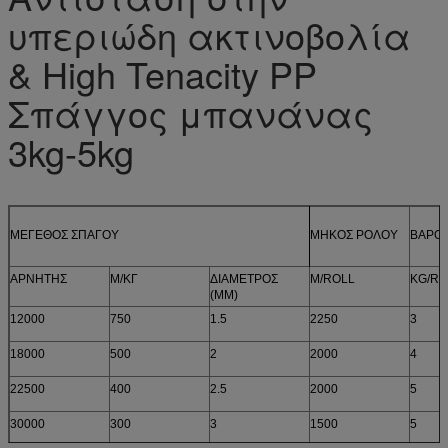
υπεριώδη ακτινοβολία
& High Tenacity PP
Σπάγγος μπανάνας
3kg-5kg
ΜΕΓΕΘΟΣ ΣΠΑΓΟΥ
ΜΗΚΟΣ ΡΟΛΟΥ
ΒΑΡΟ
ΑΡΝΗΤΗΣ
Μ/ΚΓ
ΔΙΑΜΕΤΡΟΣ
M/ROLL
KG/RO
(MM)
12000
750
1.5
2250
3
18000
500
2
2000
4
22500
400
2.5
2000
5
30000
300
3
1500
5