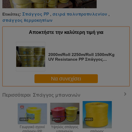
Σπάγγος PP
σειρά πολυπροπυλενίου
Ετικέττες:
,
,
σπάγγος θερμοκηπίων
Αποκτήστε την καλύτερη τιμή για
2000m/Roll 2250m/Roll 1500m/Kg
UV Resistance PP Σπάγγος
μπανάνας 3kg-5kg
Να συνεχίσει
Σπάγγος μπανανών
Περισσότεροι
Γεωργικό σχοινί
Υψηλός σπάγγος
1 δένοντας
Σπάγγος 
σπάγγου PP
μπανανών
σπάγγος
πολυπροπ