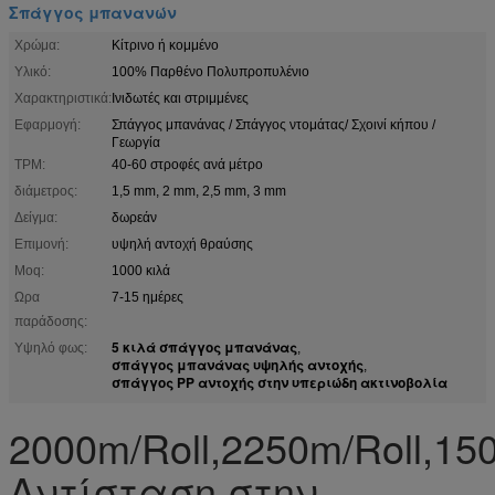
Σπάγγος μπανανών
Χρώμα:
Κίτρινο ή κομμένο
Υλικό:
100% Παρθένο Πολυπροπυλένιο
Χαρακτηριστικά:
Ινιδωτές και στριμμένες
Εφαρμογή:
Σπάγγος μπανάνας / Σπάγγος ντομάτας/ Σχοινί κήπου /
Γεωργία
TPM:
40-60 στροφές ανά μέτρο
διάμετρος:
1,5 mm, 2 mm, 2,5 mm, 3 mm
Δείγμα:
δωρεάν
Επιμονή:
υψηλή αντοχή θραύσης
Moq:
1000 κιλά
Ωρα
7-15 ημέρες
παράδοσης:
5 κιλά σπάγγος μπανάνας
Υψηλό φως:
,
σπάγγος μπανάνας υψηλής αντοχής
,
σπάγγος PP αντοχής στην υπεριώδη ακτινοβολία
2000m/Roll,2250m/Roll,15
Αντίσταση στην