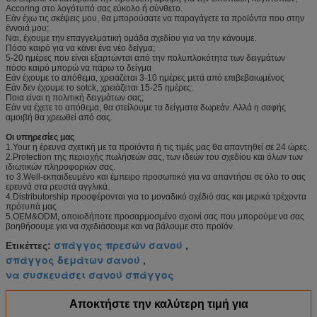
Accoring στο λογότυπό σας εύκολο ή σύνθετο.
Εάν έχω τις σκέψεις μου, θα μπορούσατε να παραγάγετε τα προϊόντα που στην
έννοιά μου;
Ναι, έχουμε την επαγγελματική ομάδα σχεδίου για να την κάνουμε.
Πόσο καιρό για να κάνει ένα νέο δείγμα;
5-20 ημέρες που είναι εξαρτώνται από την πολυπλοκότητα των δειγμάτων
πόσο καιρό μπορώ να πάρω το δείγμα
Εάν έχουμε το απόθεμα, χρειάζεται 3-10 ημέρες μετά από επιβεβαιωμένος
Εάν δεν έχουμε το sotck, χρειάζεται 15-25 ημέρες.
Ποια είναι η πολιτική δειγμάτων σας;
Εάν να έχετε το απόθεμα, θα στείλουμε τα δείγματα δωρεάν. Αλλά η σαφής
αμοιβή θα χρεωθεί από σας.
Οι υπηρεσίες μας
1.Your η έρευνα σχετική με τα προϊόντα ή τις τιμές μας θα απαντηθεί σε 24 ώρες.
2.Protection της περιοχής πωλήσεών σας, των ιδεών του σχεδίου και όλων των
ιδιωτικών πληροφοριών σας.
το 3.Well-εκπαιδευμένο και έμπειρο προσωπικό για να απαντήσει σε όλο το σας
ερευνά στα ρευστά αγγλικά.
4.Distributorship προσφέρονται για το μοναδικό σχέδιό σας και μερικά τρέχοντα
πρότυπά μας
5.OEM&ODM, οποιοδήποτε προσαρμοσμένο σχοινί σας που μπορούμε να σας
βοηθήσουμε για να σχεδιάσουμε και να βάλουμε στο προϊόν.
σπάγγος πρεσών σανού
Ετικέττες:
,
σπάγγος δεμάτων σανού
,
να συσκευάσει σανού σπάγγος
Αποκτήστε την καλύτερη τιμή για