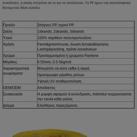
πυκνότητα, η οποία επιτρέπει σε το για να επιπλεύσει. Τα PP έχουν την καταπληκτική
δύναμη και δένει εύκολα.
Προϊόν
Σπάγγος PP, σχοινί PP
Σκέλη
1strands, 2strands, 3strands
Υλικό
100% παρθένο πολυπροπυλένιο
Χρήση
Farm&greenhouse, ένωση tomato&banana,
Lashig&packing, πρέσα λουκάνικων
Χρώμα
Προσαρμοσμένα ή χρώματα Pantone
Μέγεθος
0.55mm, 0.5-5kg/roll
Χαρακτηριστικά
Μπορέστε να είστε raffia ή σειρά.
γνωρίσματα
Ομοιόμορφο μέγεθος ρόλων.
Υψηλή UV σταθεροποίηση.
OEM/ODM
Αποδεκτός
Συσκευασία
Η μορφή σφαιρών ή κυλινδρικός, Individul συρρικνώνεται
την ταινία κάθε ρόλος
Δείγμα
Ελεύθερος παρεχόμενος