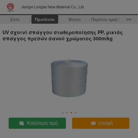
Jiangxi Longtai New Material Co., Ltd
Σπίτι
Προϊόντα
Βίντεο
Περίπου εμείς
>>
UV σχοινί σπάγγου σταθεροποίησης PP, μικτός
σπάγγος πρεσών σανού χρώματος 300m/kg
Καλύτερη τιμή
επαφή