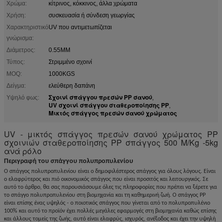
Χρώμα:
κίτρινος, κόκκινος, άλλα χρώματα
Χρήση:
συσκευασία ή σύνδεση γεωργίας
Χαρακτηριστικό
UV που αντιμετωπίζεται
γνώρισμα:
Διάμετρος:
0.55MM
Τύπος:
Στριμμένο σχοινί
MOQ:
1000KGS
Δείγμα:
ελεύθερη δαπάνη
Σχοινί σπάγγου πρεσών PP σανού
Υψηλό φως:
,
UV σχοινί σπάγγου σταθεροποίησης PP
,
Μικτός σπάγγος πρεσών σανού χρώματος
UV - μικτός σπάγγος πρεσών σανού χρώματος PP
σχοινιών σταθεροποίησης PP σπάγγος 500 M/Kg -5kg
ανά ρόλο
Περιγραφή του σπάγγου πολυπροπυλενίου
Ο σπάγγος πολυπροπυλενίου είναι ο δημοφιλέστερος σπάγγος για όλους λόγους. Είναι
ο ελαφρύτερος και πιό οικονομικός σπάγγος που είναι προσιτός και λειτουργικός. Σε
αυτό το άρθρο, θα σας παρουσιάσουμε όλες τις πληροφορίες που πρέπει να ξέρετε για
το σπάγγο πολυπροπυλενίου στη βιομηχανία και τη καθημερινή ζωή. Ο σπάγγος PP
είναι επίσης ένας υψηλός - ο ποιοτικός σπάγγος που γίνεται από το πολυπροπυλένιο
100% και αυτό το προϊόν έχει πολλές μεγάλες εφαρμογές στη βιομηχανία καθώς επίσης
και άλλους τομείς της ζωής, αυτό είναι ελαφρύς, ισχυρός, ανέξοδος και έχει την υψηλή